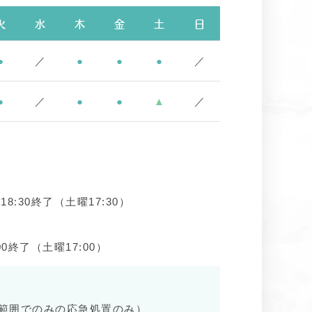
火
水
木
金
土
日
●
／
●
●
●
／
●
／
●
●
▲
／
8:30終了（土曜17:30）
00終了（土曜17:00）
範囲でのみの応急処置のみ）