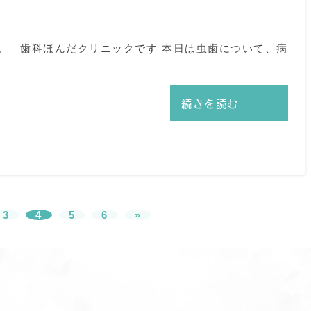
。 歯科ほんだクリニックです 本日は虫歯について、病
続きを読む
3
4
5
6
»