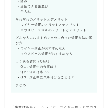
痛み
適応できる歯並び
手入れ
それぞれのメリットとデメリット
ワイヤー矯正のメリットとデメリット
マウスピース矯正のメリットとデメリット
どんな人におすすめ？自分に合った矯正方法の選
び方
ワイヤー矯正がおすすめな人
マウスピース矯正がおすすめな人
よくある質問（Q&A）
Q１: 矯正中の食事は？
Q２: 矯正は痛い？
Q３: 矯正中に気を付けることは？
まとめ
「歯並びを良くしたいけど、ワイヤー矯正とマウス