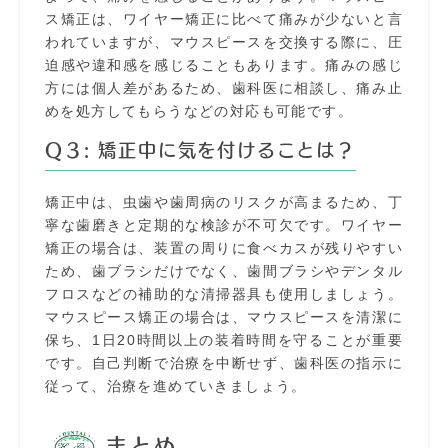
ス矯正は、ワイヤー矯正に比べて痛みが少ないと言
われていますが、マウスピースを交換する際に、圧
迫感や違和感を感じることもあります。痛みの感じ
方には個人差があるため、歯科医に相談し、痛み止
めを処方してもらうなどの対応も可能です。
Q３: 矯正中に気を付けることは？
矯正中は、虫歯や歯周病のリスクが高まるため、丁
寧な歯磨きと定期的な検診が不可欠です。ワイヤー
矯正の場合は、装置の周りに食べカスが残りやすい
ため、歯ブラシだけでなく、歯間ブラシやデンタル
フロスなどの補助的な清掃器具も使用しましょう。
マウスピース矯正の場合は、マウスピースを清潔に
保ち、1日20時間以上の装着時間を守ることが重要
です。自己判断で治療を中断せず、歯科医の指示に
従って、治療を進めていきましょう。
まとめ