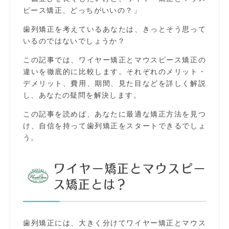
ピース矯正、どっちがいいの？」
歯列矯正を考えているあなたは、きっとそう思って
いるのではないでしょうか？
この記事では、ワイヤー矯正とマウスピース矯正の
違いを徹底的に比較します。それぞれのメリット・
デメリット、費用、期間、見た目などを詳しく解説
し、あなたの疑問を解決します。
この記事を読めば、あなたに最適な矯正方法を見つ
け、自信を持って歯列矯正をスタートできるでしょ
う。
ワイヤー矯正とマウスピー
ス矯正とは？
歯列矯正には、大きく分けてワイヤー矯正とマウス