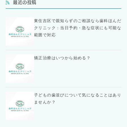
最近の投稿
東住吉区で親知らずのご相談なら歯科ほんだ
クリニック：当日予約・急な症状にも可能な
範囲で対応
矯正治療はいつから始める？
子どもの歯並びについて気になることはあり
ませんか？