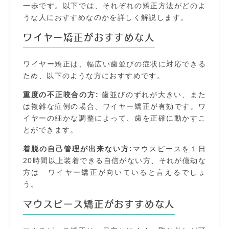
一歩です。以下では、それぞれの矯正方法がどのよ
うな人におすすめなのかを詳しく解説します。
ワイヤー矯正がおすすめな人
ワイヤー矯正は、幅広い歯並びの症状に対応できる
ため、以下のような方におすすめです。
重度の不正咬合の方:
歯並びのずれが大きい、また
は複雑な症例の場合、ワイヤー矯正が有効です。ワ
イヤーの細かな調整によって、歯を正確に動かすこ
とができます。
着脱の自己管理が出来ない方:
マウスピースを１日
20時間以上装着できる自信がない方、それが億劫な
方は ワイヤー矯正が向いていると言えるでしょ
う。
マウスピース矯正がおすすめな人