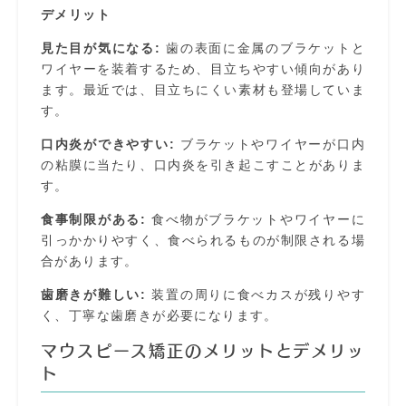
デメリット
見た目が気になる:
歯の表面に金属のブラケットと
ワイヤーを装着するため、目立ちやすい傾向があり
ます。最近では、目立ちにくい素材も登場していま
す。
口内炎ができやすい:
ブラケットやワイヤーが口内
の粘膜に当たり、口内炎を引き起こすことがありま
す。
食事制限がある:
食べ物がブラケットやワイヤーに
引っかかりやすく、食べられるものが制限される場
合があります。
歯磨きが難しい:
装置の周りに食べカスが残りやす
く、丁寧な歯磨きが必要になります。
マウスピース矯正のメリットとデメリッ
ト