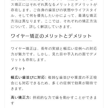
ス矯正にはそれぞれ異なるメリットとデメリットが
存在します。ご自身の歯並びの状態やライフスタイ
ル、そして何を優先したいかによって、最適な矯正
方法は異なります。ここでは、それぞれの矯正方法
について、詳しく解説していきます。
ワイヤー矯正のメリットとデメリット
ワイヤー矯正は、長年の実績と幅広い症例への対応
力が魅力です。しかし、見た目や手入れの面でデメ
リットも存在します。
メリット
幅広い歯並びに対応:
複雑な歯並びや重度の不正咬
合にも対応できるため、多くの症例で効果が期待で
きます。
高い矯正力:
持続的な力で歯を動かすことができま
す