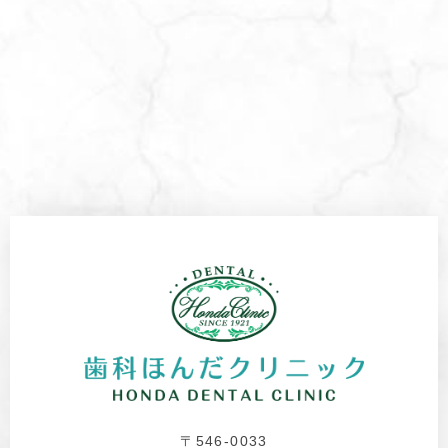
〒546-0033