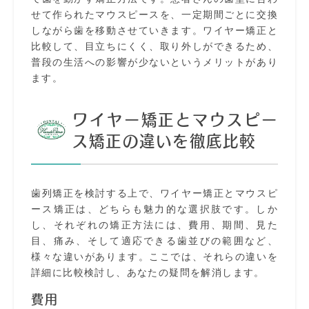
せて作られたマウスピースを、一定期間ごとに交換
しながら歯を移動させていきます。ワイヤー矯正と
比較して、目立ちにくく、取り外しができるため、
普段の生活への影響が少ないというメリットがあり
ます。
ワイヤー矯正とマウスピー
ス矯正の違いを徹底比較
歯列矯正を検討する上で、ワイヤー矯正とマウスピ
ース矯正は、どちらも魅力的な選択肢です。しか
し、それぞれの矯正方法には、費用、期間、見た
目、痛み、そして適応できる歯並びの範囲など、
様々な違いがあります。ここでは、それらの違いを
詳細に比較検討し、あなたの疑問を解消します。
費用