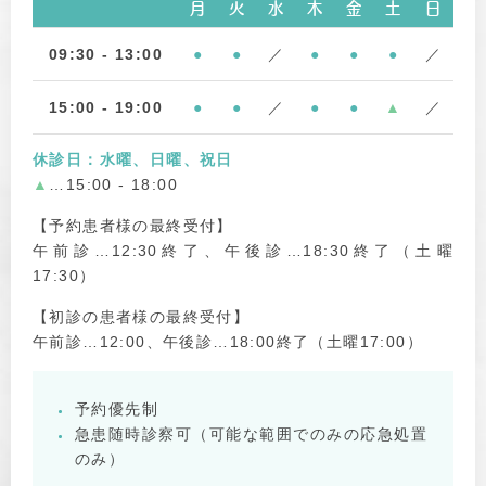
月
火
水
木
金
土
日
09:30 - 13:00
●
●
／
●
●
●
／
15:00 - 19:00
●
●
／
●
●
▲
／
休診日：水曜、日曜、祝日
▲
…15:00 - 18:00
【予約患者様の最終受付】
午前診…12:30終了、午後診…18:30終了（土曜
17:30）
【初診の患者様の最終受付】
午前診…12:00、午後診…18:00終了（土曜17:00）
予約優先制
急患随時診察可（可能な範囲でのみの応急処置
のみ）